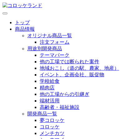
トップ
商品情報
オリジナル商品一覧
注文フォーム
用途別開発商品
テーマパーク
他の工場では断られた案件
地域おこし（道の駅、農家、地産）
イベント、企画会社、販促物
学校給食
精肉店
他の工場からの引継ぎ
端材活用
高齢者・福祉施設
開発商品一覧
夢コロッケ
コロッケ
メンチカツ