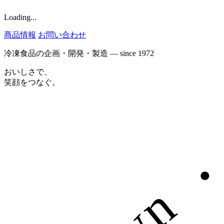
Loading...
商品情報
お問い合わせ
冷凍食品の企画・開発・製造 — since 1972
お
い
し
さ
で
、
笑
顔
を
つ
な
ぐ
。