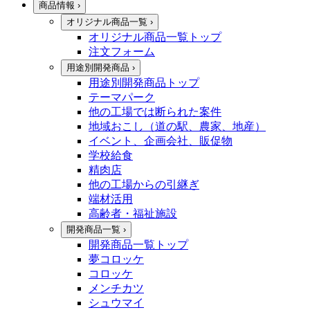
商品情報
›
オリジナル商品一覧
›
オリジナル商品一覧トップ
注文フォーム
用途別開発商品
›
用途別開発商品トップ
テーマパーク
他の工場では断られた案件
地域おこし（道の駅、農家、地産）
イベント、企画会社、販促物
学校給食
精肉店
他の工場からの引継ぎ
端材活用
高齢者・福祉施設
開発商品一覧
›
開発商品一覧トップ
夢コロッケ
コロッケ
メンチカツ
シュウマイ